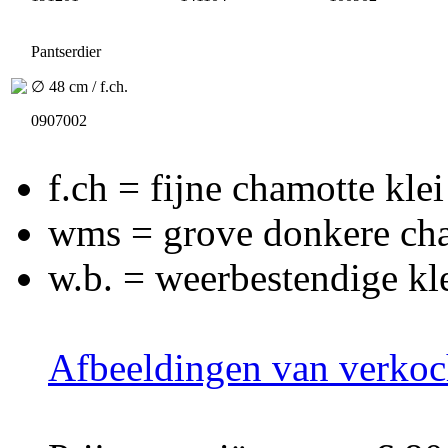
Pantserdier
∅ 48 cm / f.ch.
0907002
f.ch = fijne chamotte klei
wms = grove donkere cha
w.b. = weerbestendige kl
Afbeeldingen van verkoc