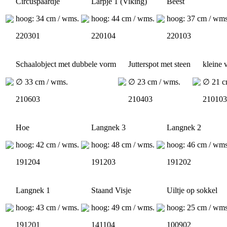
Circuspaardje
Larpje 1 (Viking)
Beest
hoog: 34 cm / wms.
hoog: 44 cm / wms.
hoog: 37 cm / wms
220301
220104
220103
Schaalobject met dubbele vorm
Jutterspot met steen
kleine 
∅ 33 cm / wms.
∅ 23 cm / wms.
∅ 21 c
210603
210403
210103
Hoe
Langnek 3
Langnek 2
hoog: 42 cm / wms.
hoog: 48 cm / wms.
hoog: 46 cm / wms
191204
191203
191202
Langnek 1
Staand Visje
Uiltje op sokkel
hoog: 43 cm / wms.
hoog: 49 cm / wms.
hoog: 25 cm / wms
191201
141104
100902