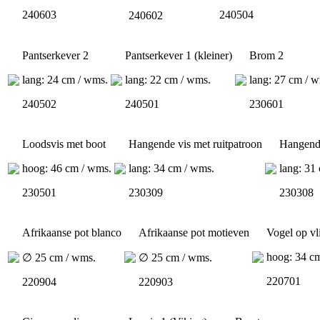
240603
240504
240602
Pantserkever 2
Pantserkever 1 (kleiner)
Brom 2
lang: 24 cm / wms.
lang: 22 cm / wms.
lang: 27 cm / 
240502
240501
230601
Loodsvis met boot
Hangende vis met ruitpatroon
Hangend
hoog: 46 cm / wms.
lang: 34 cm / wms.
lang: 31
230501
230309
230308
Afrikaanse pot blanco
Afrikaanse pot motieven
Vogel op vl
hoog: 34 c
∅ 25 cm / wms.
∅ 25 cm / wms.
220701
220904
220903